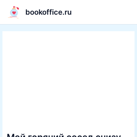
Перейти
bookoffice.ru
к
содержимому