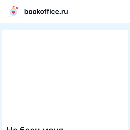
Перейти
bookoffice.ru
к
содержимому