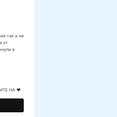
ая так и не
е от
хнули в
ИТЕ НА ♥️