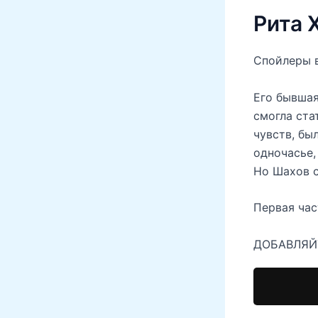
Рита 
Спойлеры в
Его бывшая
смогла ста
чувств, бы
одночасье,
Но Шахов с
Первая част
ДОБАВЛЯЙТ