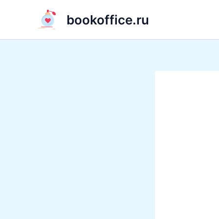
Перейти
bookoffice.ru
к
содержимому