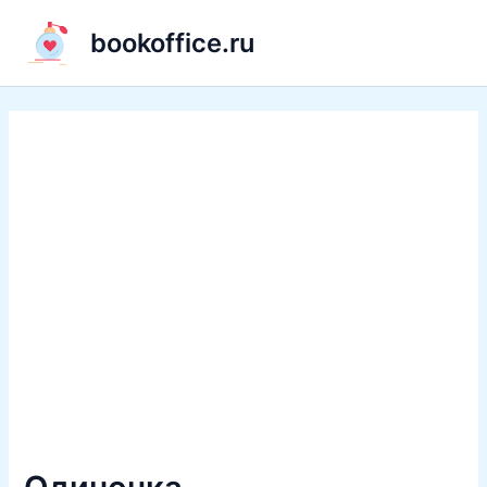
Перейти
bookoffice.ru
к
содержимому