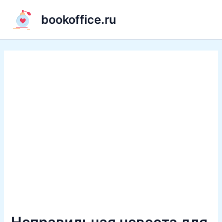
Перейти
bookoffice.ru
к
содержимому