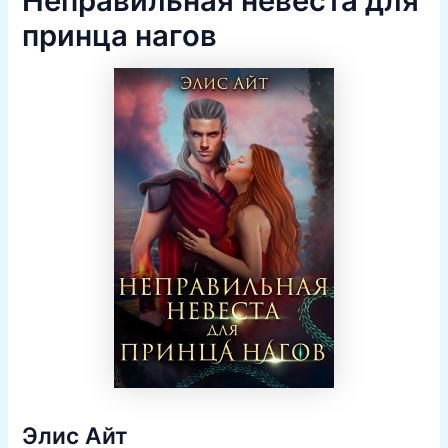
Неправильная невеста для
принца нагов
Элис Айт