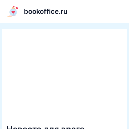
Перейти
bookoffice.ru
к
содержимому