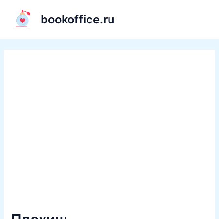
Перейти
bookoffice.ru
к
содержимому