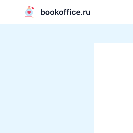
Перейти
bookoffice.ru
к
содержимому