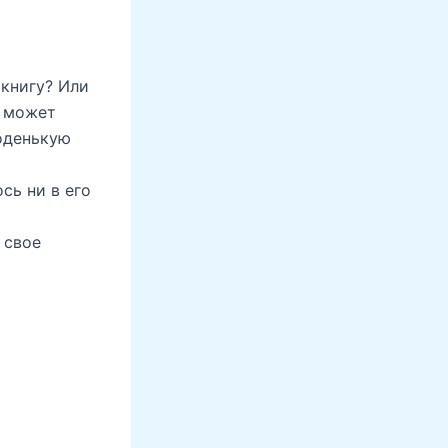
 книгу? Или
А может
оденькую
сь ни в его
 свое