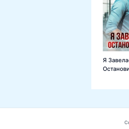
Я Завела
Останови
C