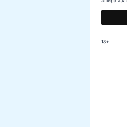
Ашира Хаа
18+