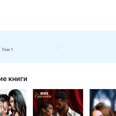
 Том 1
е книги