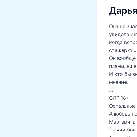
Дарья
Она не зна
увидела ин
когда встр
стажерку… 
Он вообще 
планы, ни 
И кто бы з
мнение.
…
СЛР 18+
Остальные 
#любовь по
Маргарита
Лючия фон