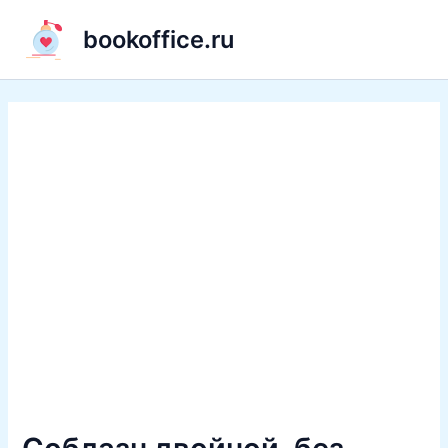
Перейти
bookoffice.ru
к
содержимому