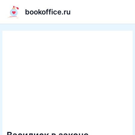
Перейти
bookoffice.ru
к
содержимому