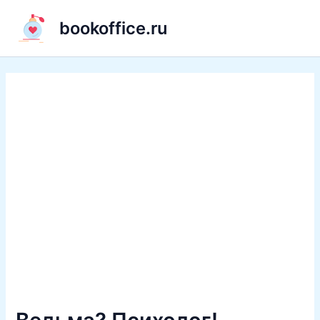
Перейти
bookoffice.ru
к
содержимому