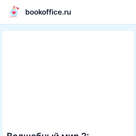
Перейти
bookoffice.ru
к
содержимому